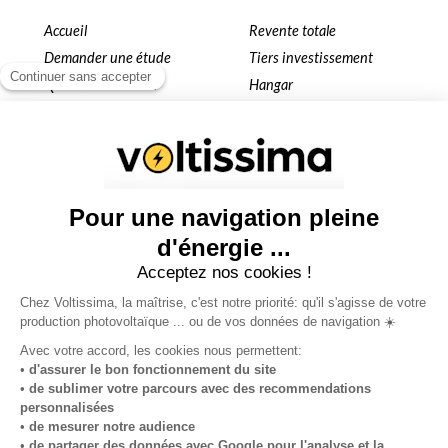
Accueil
Revente totale
Demander une étude
Tiers investissement
Qui sommes nous ?
Hangar
Simulateur
Toiture
Installation KER4YOU
Ombrière
Nos projets
Terrain
Autoconsommation
Blog
Sites partenaires
louersonterrain.fr
hangarsolaire.fr
collectivitelocale.fr
ombrierephotovoltaique.fr
autoconsommation.pro
locationtoiture.fr