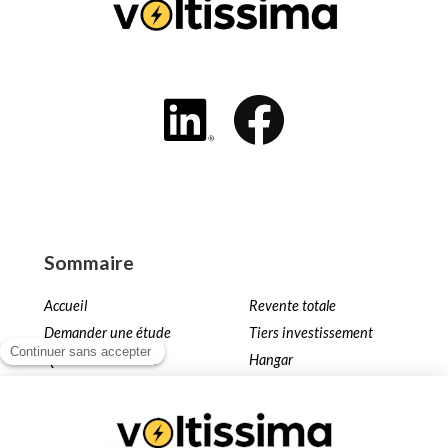
Sommaire
Accueil
Revente totale
Demander une étude
Tiers investissement
Qui sommes nous ?
Hangar
Simulateur
Toiture
Installation KER4YOU
Ombrière
Nos projets
Terrain