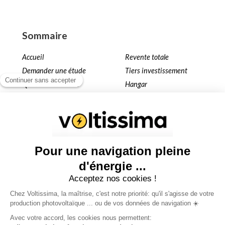
Sommaire
Accueil
Revente totale
Demander une étude
Tiers investissement
Qui sommes nous ?
Hangar
Simulateur
Toiture
Installation KER4YOU
Ombrière
Nos projets
Terrain
Autoconsommation
Blog
Sites partenaires
louersonterrain.fr
hangarsolaire.fr
collectivitelocale.fr
ombrierephotovoltaique.fr
autoconsommation.pro