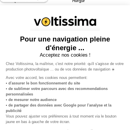
Qui sommes nous ?
Hangar
Simulateur
Toiture
Installation KER4YOU
Ombrière
Nos projets
Terrain
Autoconsommation
Blog
Sites partenaires
louersonterrain.fr
hangarsolaire.fr
collectivitelocale.fr
ombrierephotovoltaique.fr
autoconsommation.pro
locationtoiture.fr
Politique de confidentialité
Conditions générales d'utilisation